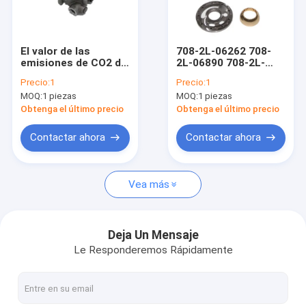
Factory Tour
Quality Control
El valor de las
708-2L-06262 708-
emisiones de CO2 de
2L-06890 708-2L-
Contact Us
los motores de
43311 PC350-8
Precio:
1
Precio:
1
combustión
PARTE DE REQUISTO
MOQ:
1 piezas
MOQ:
1 piezas
renovable y de los
DE LA BOMPA Las
Request A Quote
motores de
partes de repuesto
Obtenga el último precio
Obtenga el último precio
combustión
de las bombas se
renovable se
encuentran en el
Contactar ahora
Contactar ahora
calculará en función
interior de la bomba.
de las condiciones
Piezas del motor
de funcionamiento
de los motores.
Vea más
Equipos del sello
Piezas hidráulicas
Deja Un Mensaje
Le Responderemos Rápidamente
Válvulas de socorro
Cojinete