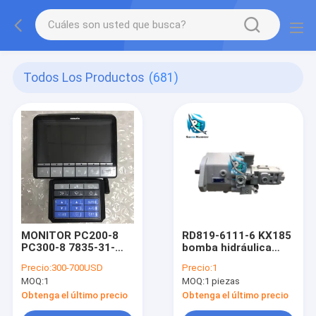
Todos Los Productos
(681)
MONITOR PC200-8
RD819-6111-6 KX185
PC300-8 7835-31-
bomba hidráulica
9002
para excavadora
Precio:
300-700USD
Precio:
1
KUBOTA
MOQ:
1
MOQ:
1 piezas
Obtenga el último precio
Obtenga el último precio