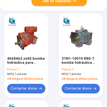
Dar su requisito
4668462 zx60 bomba
31N1-10010 R80-7
hidráulica para
bomba hidráulica
excavadora HITACHI
para excavadora
Precio:
1
Precio:
1
HYUNDAI
MOQ:
1 piezas
MOQ:
1 piezas
Obtenga el último precio
Obtenga el último precio
Contactar ahora
Contactar ahora