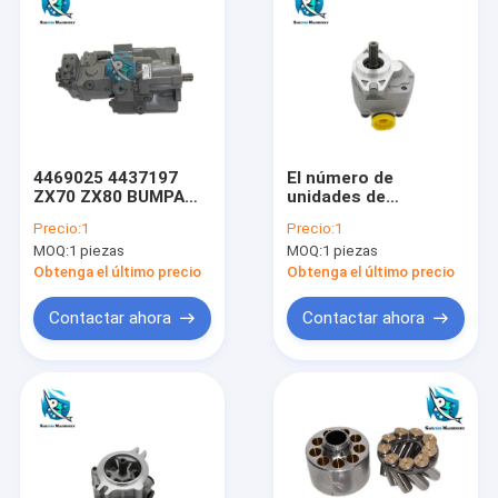
4469025 4437197
El número de
ZX70 ZX80 BUMPA
unidades de
para excavadora
repuesto de la
Precio:
1
Precio:
1
HITACHI
bomba de engranajes
MOQ:
1 piezas
MOQ:
1 piezas
Obtenga el último precio
Obtenga el último precio
Contactar ahora
Contactar ahora
Home
Products
About Us