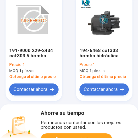
191-9000 229-2434
194-6468 cat303
cat303.5 bomba
bomba hidráulica
hidráulica para
para excavadora CAT
Precio:
1
Precio:
1
excavadora CAT
MOQ:
1 piezas
MOQ:
1 piezas
Obtenga el último precio
Obtenga el último precio
Contactar ahora
Contactar ahora
Ahorre su tiempo
Permítanos contactar con los mejores
productos con usted.