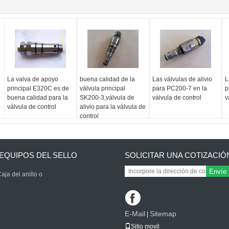
La valva de apoyo
buena calidad de la
Las válvulas de alivio
L
principal E320C es de
válvula principal
para PC200-7 en la
p
buena calidad para la
SK200-3,válvula de
válvula de control
v
válvula de control
alivio para la válvula de
control
EQUIPOS DEL SELLO
SOLICITAR UNA COTIZACIÓ
Envíe
aja del anillo o
E-Mail
Sitemap
|
Sitio movil