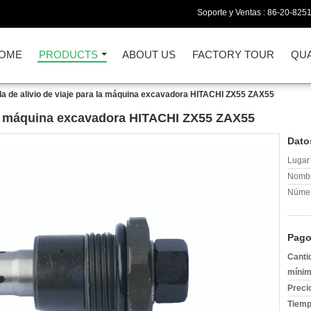
Soporte y Ventas :
86-20-825
OME
PRODUCTS
ABOUT US
FACTORY TOUR
QUA
la de alivio de viaje para la máquina excavadora HITACHI ZX55 ZAX55
a la máquina excavadora HITACHI ZX55 ZAX55
Dato
Lugar 
Nombr
Númer
Pago
Canti
mínim
Preci
Tiemp