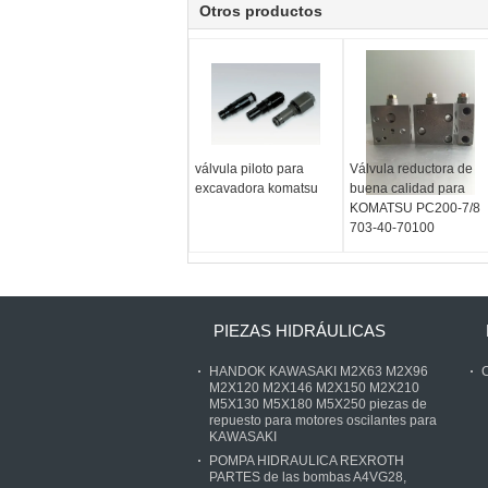
Otros productos
válvula piloto para
Válvula reductora de
excavadora komatsu
buena calidad para
KOMATSU PC200-7/8
703-40-70100
PIEZAS HIDRÁULICAS
HANDOK KAWASAKI M2X63 M2X96
C
M2X120 M2X146 M2X150 M2X210
M5X130 M5X180 M5X250 piezas de
repuesto para motores oscilantes para
KAWASAKI
POMPA HIDRAULICA REXROTH
PARTES de las bombas A4VG28,