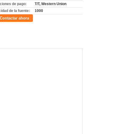
ciones de pago:
T/T, Western Union
idad de la fuente:
1000
Contactar ahora