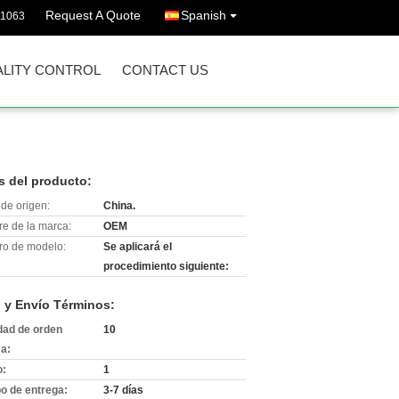
Request A Quote
Spanish
11063
LITY CONTROL
CONTACT US
s del producto:
de origen:
China.
e de la marca:
OEM
o de modelo:
Se aplicará el
procedimiento siguiente:
 y Envío Términos:
dad de orden
10
a:
o:
1
o de entrega:
3-7 días