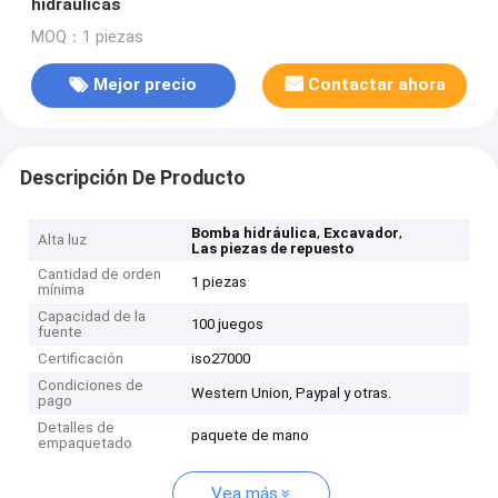
hidráulicas
MOQ：1 piezas
Mejor precio
Contactar ahora
Descripción De Producto
,
,
Bomba hidráulica
Excavador
Alta luz
Las piezas de repuesto
Cantidad de orden
1 piezas
mínima
Capacidad de la
100 juegos
fuente
Certificación
iso27000
Condiciones de
Western Union, Paypal y otras.
pago
Detalles de
paquete de mano
empaquetado
Vea más