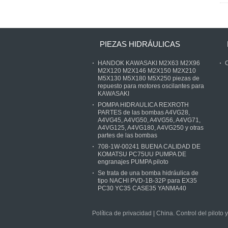
PIEZAS HIDRÁULICAS
HANDOK KAWASAKI M2X63 M2X96
C
M2X120 M2X146 M2X150 M2X210
M5X130 M5X180 M5X250 piezas de
repuesto para motores oscilantes para
KAWASAKI
POMPA HIDRAULICA REXROTH
PARTES de las bombas A4VG28,
A4VG45, A4VG50, A4VG56, A4VG71,
A4VG125, A4VG180, A4VG250 y otras
partes de las bombas
708-1W-00241 BUENA CALIDAD DE
KOMATSU PC75UU PUMPA DE
engranajes PUMPA piloto
Se trata de una bomba hidráulica de
tipo NACHI PVD-1B-32P para EX35
PC30 YC35 CASE35 YANMA40
Política de privacidad
|
China. Control del piloto 