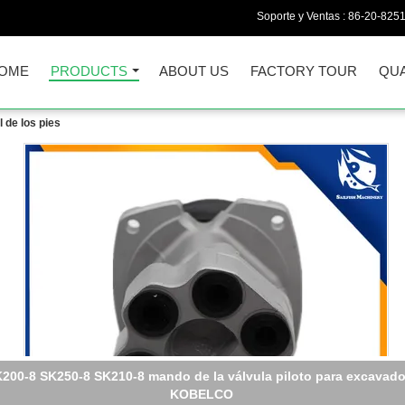
Soporte y Ventas :
86-20-825
OME
PRODUCTS
ABOUT US
FACTORY TOUR
QUA
l de los pies
200-8 SK250-8 SK210-8 mando de la válvula piloto para excavado
KOBELCO