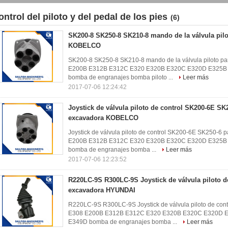
ontrol del piloto y del pedal de los pies
(6)
SK200-8 SK250-8 SK210-8 mando de la válvula pil
KOBELCO
SK200-8 SK250-8 SK210-8 mando de la válvula piloto
E200B E312B E312C E320 E320B E320C E320D E325B
bomba de engranajes bomba piloto ...
Leer más
2017-07-06 12:24:42
Joystick de válvula piloto de control SK200-6E SK
excavadora KOBELCO
Joystick de válvula piloto de control SK200-6E SK250
E200B E312B E312C E320 E320B E320C E320D E325B
bomba de engranajes bomba ...
Leer más
2017-07-06 12:23:52
R220LC-9S R300LC-9S Joystick de válvula piloto d
excavadora HYUNDAI
R220LC-9S R300LC-9S Joystick de válvula piloto de co
E308 E200B E312B E312C E320 E320B E320C E320D 
E349D bomba de engranajes bomba ...
Leer más