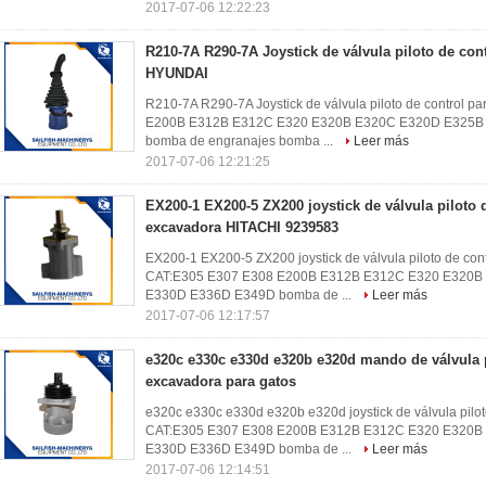
2017-07-06 12:22:23
R210-7A R290-7A Joystick de válvula piloto de con
HYUNDAI
R210-7A R290-7A Joystick de válvula piloto de control
E200B E312B E312C E320 E320B E320C E320D E325B
bomba de engranajes bomba ...
Leer más
2017-07-06 12:21:25
EX200-1 EX200-5 ZX200 joystick de válvula piloto 
excavadora HITACHI 9239583
EX200-1 EX200-5 ZX200 joystick de válvula piloto de co
CAT:E305 E307 E308 E200B E312B E312C E320 E320
E330D E336D E349D bomba de ...
Leer más
2017-07-06 12:17:57
e320c e330c e330d e320b e320d mando de válvula p
excavadora para gatos
e320c e330c e330d e320b e320d joystick de válvula pilot
CAT:E305 E307 E308 E200B E312B E312C E320 E320
E330D E336D E349D bomba de ...
Leer más
2017-07-06 12:14:51