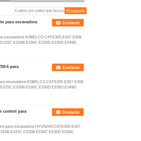
excavadora HITACHI
9239583
oto para excavadora
Contacto
 para excavadora KOBELCO CAT:E305 E307 E308
 E325C E330B E330C E330D E336D E349D
250-6 para
Contacto
-6 para excavadora KOBELCO CAT:E305 E307 E308
 E325C E330B E330C E330D E336D E349D
e control para
Contacto
ntrol para excavadora HYUNDAI CAT:E305 E307
E325B E325C E330B E330C E330D E336D