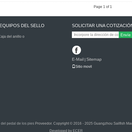
Page 1 of 1
EQUIPOS DEL SELLO
SOLICITAR UNA COTIZACIÓ
Envíe
aja del anillo o
E-Mail
Sitemap
|
Sitio movil
y del pedal de los pies
Proveedor. Copyright © 2016 - 2025 Guangzhou Sailfish Mach
Developed by
ECER