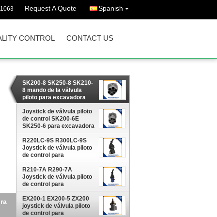
Request A Quote
Spanish
11063
LITY CONTROL
CONTACT US
SK200-8 SK250-8 SK210-
8 mando de la válvula
piloto para excavadora
KOBELCO
Joystick de válvula piloto
de control SK200-6E
SK250-6 para excavadora
KOBELCO
R220LC-9S R300LC-9S
Joystick de válvula piloto
de control para
excavadora HYUNDAI
R210-7A R290-7A
Joystick de válvula piloto
de control para
excavadora HYUNDAI
EX200-1 EX200-5 ZX200
ra
joystick de válvula piloto
de control para