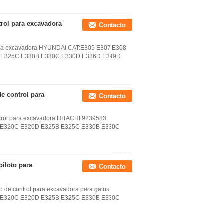
trol para excavadora
Contacto
 para excavadora HYUNDAI CAT:E305 E307 E308
 E325C E330B E330C E330D E336D E349D
de control para
Contacto
ntrol para excavadora HITACHI 9239583
B E320C E320D E325B E325C E330B E330C
iloto para
Contacto
o de control para excavadora para gatos
B E320C E320D E325B E325C E330B E330C