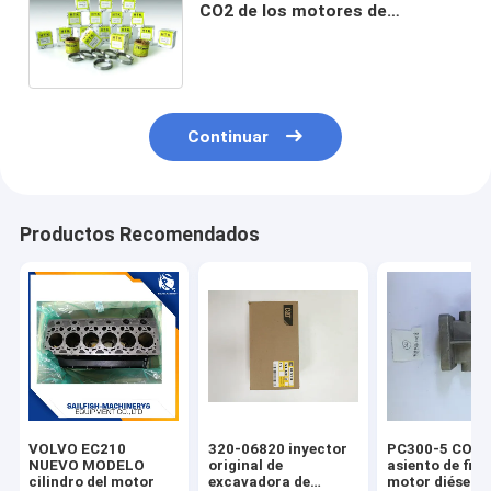
CO2 de los motores de
combustión renovable se
calculará en función de las
condiciones siguientes:
Continuar
Productos Recomendados
VOLVO EC210
320-06820 inyector
PC300-5 COM
NUEVO MODELO
original de
asiento de filtr
cilindro del motor
excavadora de
motor diésel 