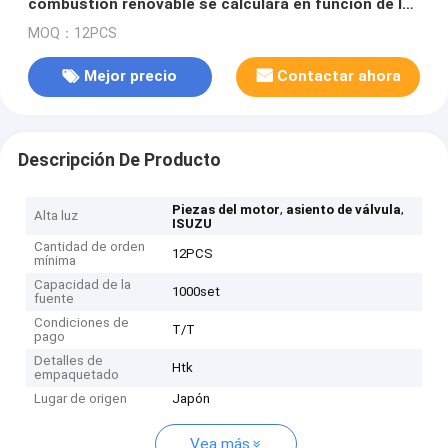
combustión renovable se calculará en función de las
condiciones siguientes:
MOQ：12PCS
Mejor precio
Contactar ahora
Descripción De Producto
,
,
Piezas del motor
asiento de válvula
Alta luz
ISUZU
Cantidad de orden
12PCS
mínima
Capacidad de la
1000set
fuente
Condiciones de
T/T
pago
Detalles de
Htk
empaquetado
Lugar de origen
Japón
Vea más