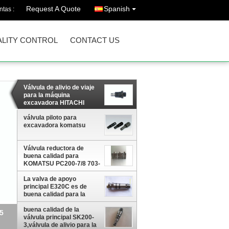
Request A Quote
Spanish
ntas :
LITY CONTROL
CONTACT US
Válvula de alivio de viaje
para la máquina
excavadora HITACHI
ZX55 ZAX55
válvula piloto para
excavadora komatsu
Válvula reductora de
buena calidad para
KOMATSU PC200-7/8 703-
40-70100
La valva de apoyo
principal E320C es de
buena calidad para la
válvula de control
buena calidad de la
válvula principal SK200-
3,válvula de alivio para la