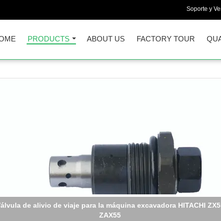
Soporte y Ve
OME
PRODUCTS
ABOUT US
FACTORY TOUR
QUA
válvula piloto para excavadora komatsu