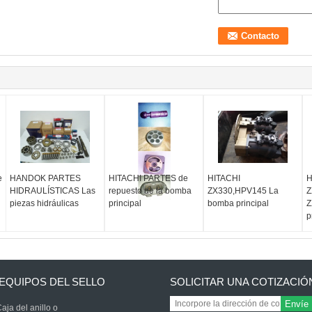
e
HANDOK PARTES
HITACHI PARTES de
HITACHI
H
HIDRAULÍSTICAS Las
repuesto de la bomba
ZX330,HPV145 La
Z
piezas hidráulicas
principal
bomba principal
Z
p
EQUIPOS DEL SELLO
SOLICITAR UNA COTIZACIÓ
Envíe
aja del anillo o