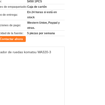
o:
$450 1PCS
les de empaquetado:
Caja de cartón
En 24 horas si está en
o de entrega:
stock
Western Union, Paypal y
ciones de pago:
otras.
idad de la fuente:
5 piezas por semana
Contactar ahora
gador de ruedas komatsu WA320-3