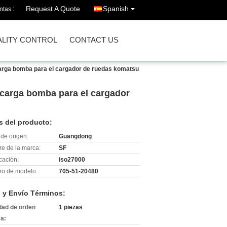
Request A Quote
Spanish
ntas :
LITY CONTROL
CONTACT US
arga bomba para el cargador de ruedas komatsu
carga bomba para el cargador
s del producto:
de origen:
Guangdong
e de la marca:
SF
icación:
iso27000
o de modelo:
705-51-20480
 y Envío Términos:
dad de orden
1 piezas
a: