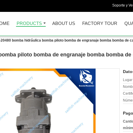
Soporte y Ve
OME
PRODUCTS
ABOUT US
FACTORY TOUR
QUA
-20480 bomba hidráulica bomba piloto bomba de engranaje bomba bomba de c
 bomba piloto bomba de engranaje bomba bomba de 
Dato
Lugar 
Nombr
Certif
Númer
Pago
Canti
mínim