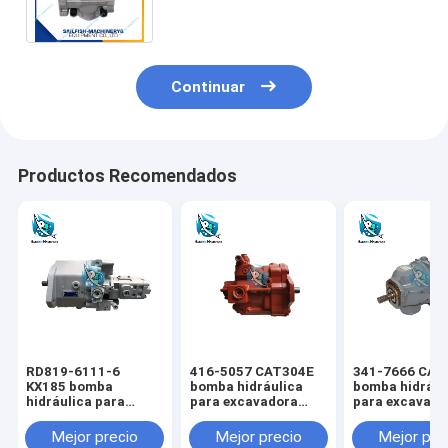
GD705A-4
Continuar
Productos Recomendados
RD819-6111-6
416-5057 CAT304E
341-7666 CAT
KX185 bomba
bomba hidráulica
bomba hidrául
hidráulica para
para excavadora
para excavado
excavadora KUBOTA
CAT
CAT
Mejor precio
Mejor precio
Mejor pre