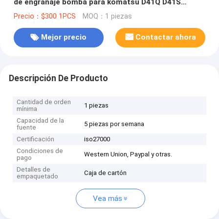
de engranaje bomba para komatsu D41Q D41S
GD705A-4
Precio：$300 1PCS
MOQ：1 piezas
Mejor precio
Contactar ahora
Descripción De Producto
Cantidad de orden
1 piezas
mínima
Capacidad de la
5 piezas por semana
fuente
Certificación
iso27000
Condiciones de
Western Union, Paypal y otras.
pago
Detalles de
Caja de cartón
empaquetado
Vea más