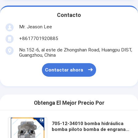
Contacto
Mr. Jeason Lee
+8617701920885
No.152-6, al este de Zhongshan Road, Huangpu DIST,
Guangzhou, China
Contactar ahora
Obtenga El Mejor Precio Por
705-12-34010 bomba hidráulica
bomba piloto bomba de engranaje
bomba para komatsu D41Q D41S