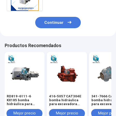
GD605
Continuar
Productos Recomendados
RD819-6111-6
416-5057 CAT304E
341-7666 CAT
KX185 bomba
bomba hidráulica
bomba hidrául
hidráulica para
para excavadora
para excavado
excavadora KUBOTA
CAT
CAT
Mejor precio
Mejor precio
Mejor pre