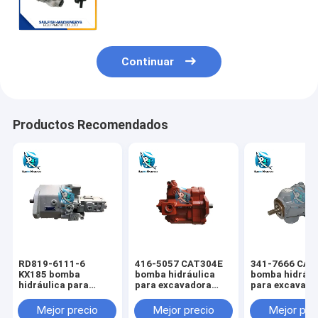
carga bomba para excavadora
SUMITOMO SH200A3
Continuar
Productos Recomendados
RD819-6111-6
416-5057 CAT304E
341-7666 CAT
KX185 bomba
bomba hidráulica
bomba hidrául
hidráulica para
para excavadora
para excavado
excavadora KUBOTA
CAT
CAT
Mejor precio
Mejor precio
Mejor pre