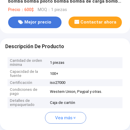
bomba bomba piloto bomba bomba de carga bomba
para excavadora SUMITOMO SH200A3
Precio：600$
MOQ：1 piezas
Mejor precio
Contactar ahora
Descripción De Producto
Cantidad de orden
1 piezas
mínima
Capacidad de la
100+
fuente
Certificación
iso27000
Condiciones de
Western Union, Paypal y otras.
pago
Detalles de
Caja de cartón
empaquetado
Vea más