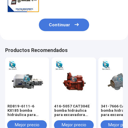
E70B KATO HD512 KOBELCO SK120
excavadora
Continuar
Productos Recomendados
RD819-6111-6
416-5057 CAT304E
341-7666 CAT
KX185 bomba
bomba hidráulica
bomba hidrául
hidráulica para
para excavadora
para excavado
excavadora KUBOTA
CAT
CAT
Mejor precio
Mejor precio
Mejor pre