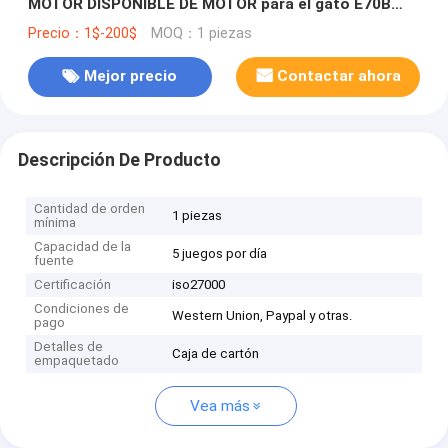
MOTOR DISPONIBLE DE MOTOR para el gato E70B
KATO HD512 KOBELCO SK120 excavadora
Precio：1$-200$
MOQ：1 piezas
Mejor precio
Contactar ahora
Descripción De Producto
Cantidad de orden
1 piezas
mínima
Capacidad de la
5 juegos por día
fuente
Certificación
iso27000
Condiciones de
Western Union, Paypal y otras.
pago
Detalles de
Caja de cartón
empaquetado
Vea más