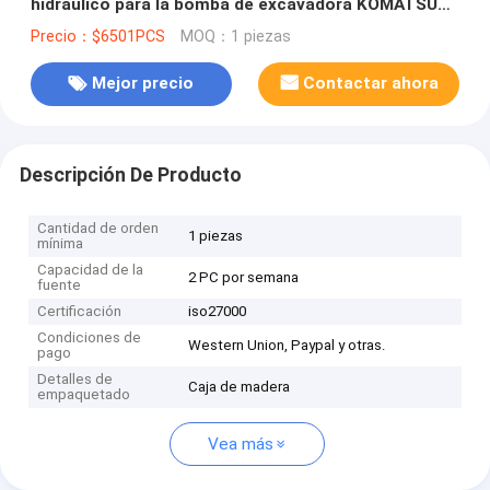
hidráulico para la bomba de excavadora KOMATSU
708-3t-04610
Precio：$6501PCS
MOQ：1 piezas
Mejor precio
Contactar ahora
Descripción De Producto
Cantidad de orden
1 piezas
mínima
Capacidad de la
2 PC por semana
fuente
Certificación
iso27000
Condiciones de
Western Union, Paypal y otras.
pago
Detalles de
Caja de madera
empaquetado
Vea más