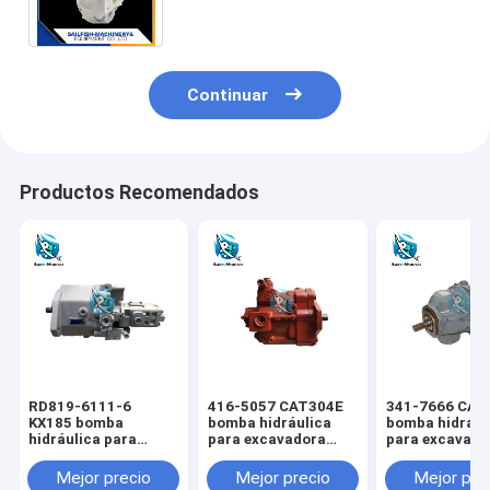
708-3t-04610
Continuar
Productos Recomendados
RD819-6111-6
416-5057 CAT304E
341-7666 CAT
KX185 bomba
bomba hidráulica
bomba hidrául
hidráulica para
para excavadora
para excavado
excavadora KUBOTA
CAT
CAT
Mejor precio
Mejor precio
Mejor pre