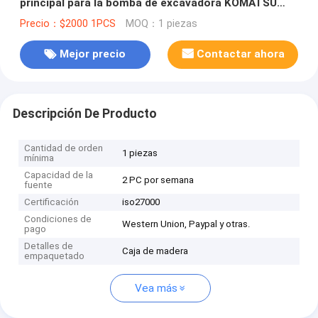
principal para la bomba de excavadora KOMATSU
708-41-08010 708-41-08090
Precio：$2000 1PCS
MOQ：1 piezas
Mejor precio
Contactar ahora
Descripción De Producto
Cantidad de orden
1 piezas
mínima
Capacidad de la
2 PC por semana
fuente
Certificación
iso27000
Condiciones de
Western Union, Paypal y otras.
pago
Detalles de
Caja de madera
empaquetado
Vea más