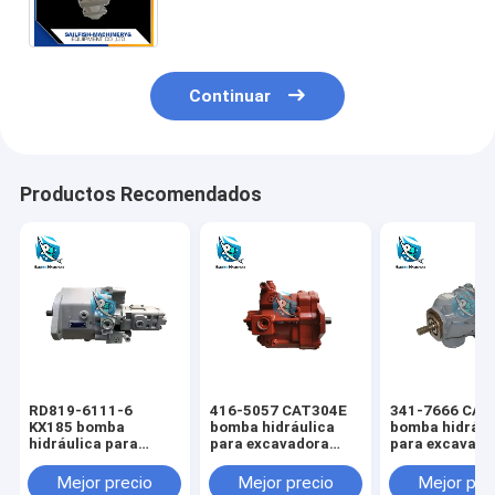
708-41-08010 708-41-08090
Continuar
Productos Recomendados
RD819-6111-6
416-5057 CAT304E
341-7666 CAT
KX185 bomba
bomba hidráulica
bomba hidrául
hidráulica para
para excavadora
para excavado
excavadora KUBOTA
CAT
CAT
Mejor precio
Mejor precio
Mejor pre