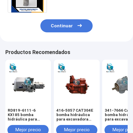
3 WA470-3
Continuar
Productos Recomendados
RD819-6111-6
416-5057 CAT304E
341-7666 CAT
KX185 bomba
bomba hidráulica
bomba hidrául
hidráulica para
para excavadora
para excavado
excavadora KUBOTA
CAT
CAT
Mejor precio
Mejor precio
Mejor pre