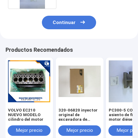
Continuar
Productos Recomendados
VOLVO EC210
320-06820 inyector
PC300-5 COM
NUEVO MODELO
original de
asiento de filtr
cilindro del motor
excavadora de
motor diésel 
orugas E313
Mejor precio
Mejor precio
Mejor pre