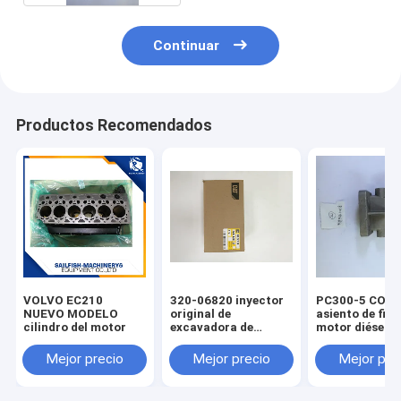
Continuar
Productos Recomendados
VOLVO EC210
320-06820 inyector
PC300-5 COM
NUEVO MODELO
original de
asiento de filtr
cilindro del motor
excavadora de
motor diésel 
orugas E313
Mejor precio
Mejor precio
Mejor pre