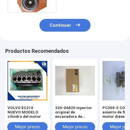
Continuar
Productos Recomendados
VOLVO EC210
320-06820 inyector
PC300-5 COM
NUEVO MODELO
original de
asiento de filtr
cilindro del motor
excavadora de
motor diésel 
orugas E313
Mejor precio
Mejor precio
Mejor pre