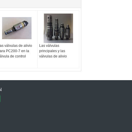
as válvulas de alivio
Las válvulas
ara PC200-7 en la
principales y las
álvula de control
válvulas de alivio
N