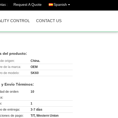
Request A Quote
Spanish
ntas :
LITY CONTROL
CONTACT US
s del producto:
de origen:
China.
e de la marca:
OEM
o de modelo:
SK60
 y Envío Términos:
dad de orden
10
a:
o:
1
o de entrega:
3-7 días
ciones de pago:
T/T, Western Union