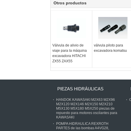
Otros productos
Válvula de alivio de
válvula piloto para
viaje para la máquina
excavadora komatsu
excavadora HITACHI
ZX55 ZAX55
PIEZAS HIDRÁULICAS
HANDOK KAWASAKI M2X63 M2X96
C
M2X120 M2X146 M2X150 M2X210
M5X130 M5X180 M5X250 piezas de
repuesto para motores oscilantes para
KAWASAKI
POMPA HIDRAULICA REXROTH
PARTES de las bombas A4VG28,