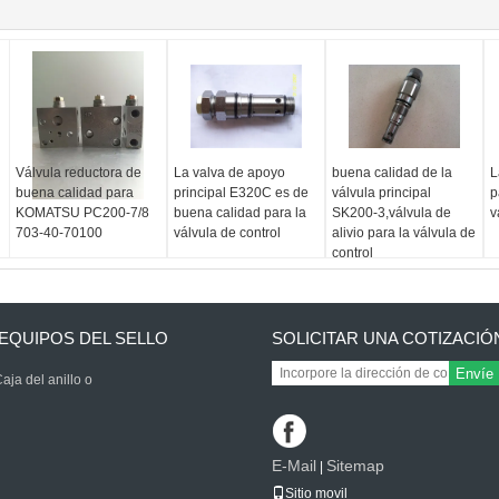
Válvula reductora de
La valva de apoyo
buena calidad de la
L
buena calidad para
principal E320C es de
válvula principal
p
KOMATSU PC200-7/8
buena calidad para la
SK200-3,válvula de
v
703-40-70100
válvula de control
alivio para la válvula de
control
EQUIPOS DEL SELLO
SOLICITAR UNA COTIZACIÓ
Envíe
aja del anillo o
E-Mail
Sitemap
|
Sitio movil