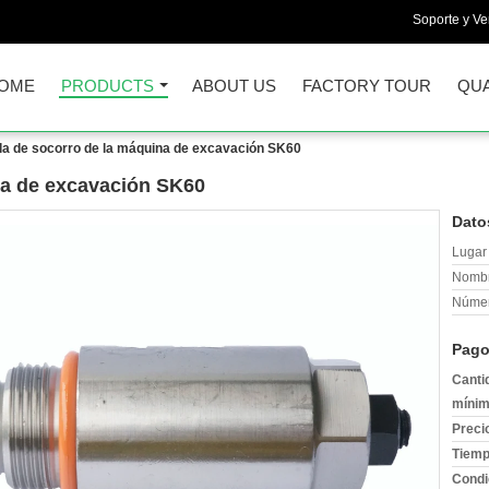
Soporte y Ve
OME
PRODUCTS
ABOUT US
FACTORY TOUR
QUA
la de socorro de la máquina de excavación SK60
na de excavación SK60
Dato
Lugar 
Nombr
Númer
Pago
Canti
mínim
Preci
Tiemp
Condi