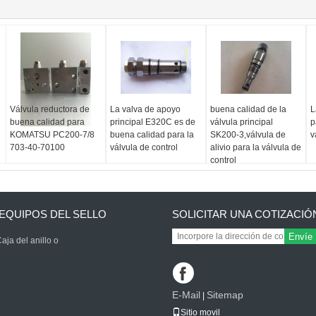
Válvula reductora de
La valva de apoyo
buena calidad de la
L
buena calidad para
principal E320C es de
válvula principal
p
KOMATSU PC200-7/8
buena calidad para la
SK200-3,válvula de
v
703-40-70100
válvula de control
alivio para la válvula de
control
EQUIPOS DEL SELLO
SOLICITAR UNA COTIZACIÓ
Envíe
aja del anillo o
E-Mail
Sitemap
|
Sitio movil