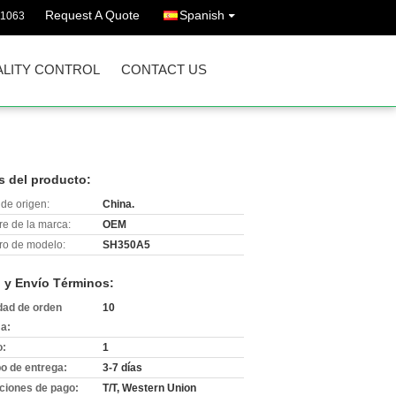
Request A Quote
Spanish
11063
LITY CONTROL
CONTACT US
s del producto:
de origen:
China.
e de la marca:
OEM
o de modelo:
SH350A5
 y Envío Términos:
dad de orden
10
a:
o:
1
o de entrega:
3-7 días
ciones de pago:
T/T, Western Union