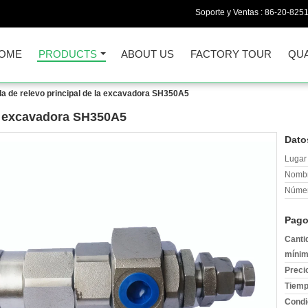
Soporte y Ventas :
86-20-825
OME
PRODUCTS
ABOUT US
FACTORY TOUR
QUA
la de relevo principal de la excavadora SH350A5
la excavadora SH350A5
Dato
Lugar 
Nombr
Númer
Pago
Canti
mínim
Preci
Tiemp
Condi