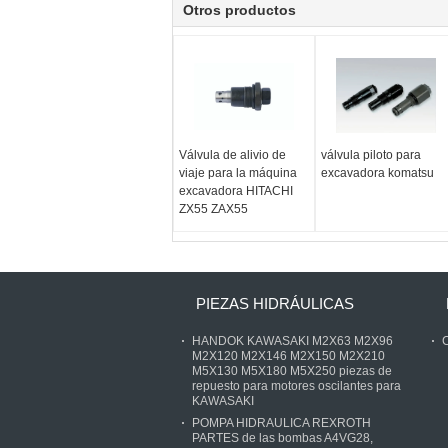
Otros productos
Válvula de alivio de
válvula piloto para
viaje para la máquina
excavadora komatsu
excavadora HITACHI
ZX55 ZAX55
PIEZAS HIDRÁULICAS
HANDOK KAWASAKI M2X63 M2X96
C
M2X120 M2X146 M2X150 M2X210
M5X130 M5X180 M5X250 piezas de
repuesto para motores oscilantes para
KAWASAKI
POMPA HIDRAULICA REXROTH
PARTES de las bombas A4VG28,