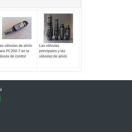
as válvulas de alivio
Las válvulas
ara PC200-7 en la
principales y las
álvula de control
válvulas de alivio
N