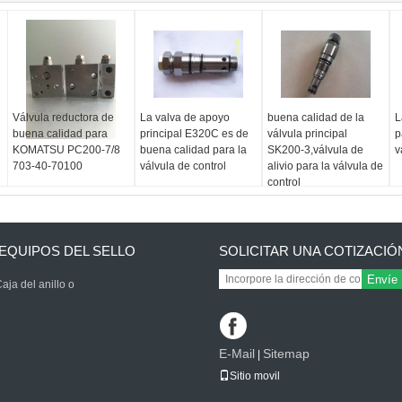
Válvula reductora de
La valva de apoyo
buena calidad de la
L
buena calidad para
principal E320C es de
válvula principal
p
KOMATSU PC200-7/8
buena calidad para la
SK200-3,válvula de
v
703-40-70100
válvula de control
alivio para la válvula de
control
EQUIPOS DEL SELLO
SOLICITAR UNA COTIZACIÓ
Envíe
aja del anillo o
E-Mail
Sitemap
|
Sitio movil