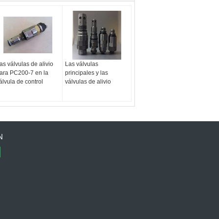
as válvulas de alivio
Las válvulas
ara PC200-7 en la
principales y las
álvula de control
válvulas de alivio
N