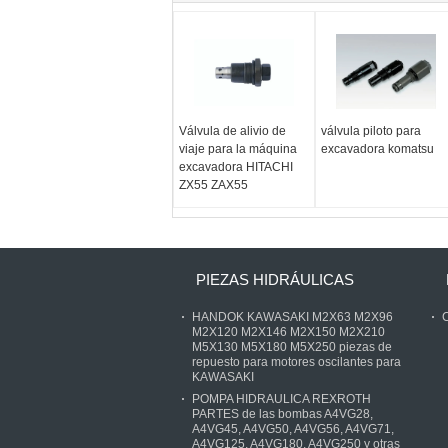
Válvula de alivio de
válvula piloto para
viaje para la máquina
excavadora komatsu
excavadora HITACHI
ZX55 ZAX55
PIEZAS HIDRÁULICAS
HANDOK KAWASAKI M2X63 M2X96
C
M2X120 M2X146 M2X150 M2X210
M5X130 M5X180 M5X250 piezas de
repuesto para motores oscilantes para
KAWASAKI
POMPA HIDRAULICA REXROTH
PARTES de las bombas A4VG28,
A4VG45, A4VG50, A4VG56, A4VG71,
A4VG125, A4VG180, A4VG250 y otras