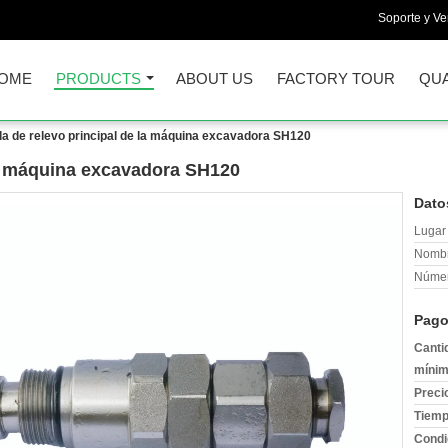
Soporte y Ve
OME
PRODUCTS
ABOUT US
FACTORY TOUR
QUA
la de relevo principal de la máquina excavadora SH120
la máquina excavadora SH120
Dato
Lugar 
Nombr
Númer
Pago
Canti
mínim
Preci
Tiemp
Condi