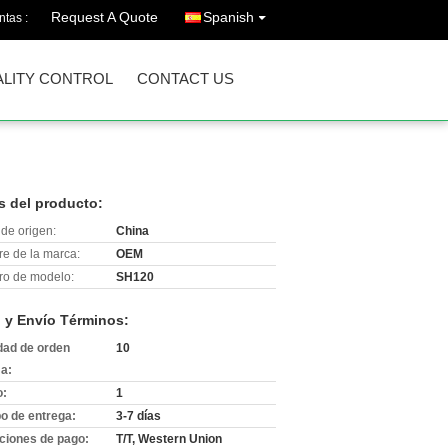
Request A Quote
Spanish
ntas :
LITY CONTROL
CONTACT US
s del producto:
de origen:
China
e de la marca:
OEM
o de modelo:
SH120
 y Envío Términos:
dad de orden
10
a:
o:
1
o de entrega:
3-7 días
ciones de pago:
T/T, Western Union