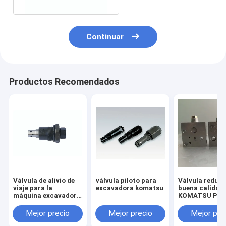
Continuar
Productos Recomendados
Válvula de alivio de
válvula piloto para
Válvula reduct
viaje para la
excavadora komatsu
buena calidad
máquina excavadora
KOMATSU PC2
HITACHI ZX55 ZAX55
7/8 703-40-70
Mejor precio
Mejor precio
Mejor pre