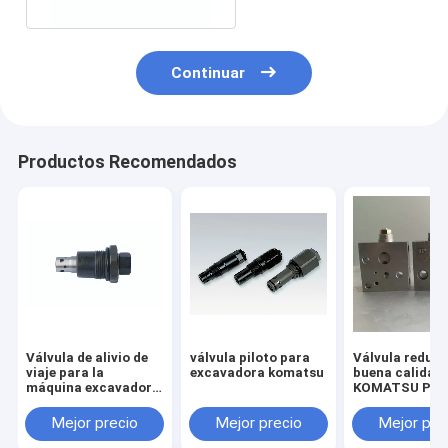
Continuar
Productos Recomendados
Válvula de alivio de
válvula piloto para
Válvula reduct
viaje para la
excavadora komatsu
buena calidad
máquina excavadora
KOMATSU PC2
HITACHI ZX55 ZAX55
7/8 703-40-70
Mejor precio
Mejor precio
Mejor pre