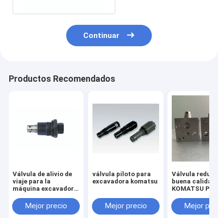
Continuar
Productos Recomendados
Válvula de alivio de
válvula piloto para
Válvula reduct
viaje para la
excavadora komatsu
buena calidad
máquina excavadora
KOMATSU PC2
HITACHI ZX55 ZAX55
7/8 703-40-70
Mejor precio
Mejor precio
Mejor pre