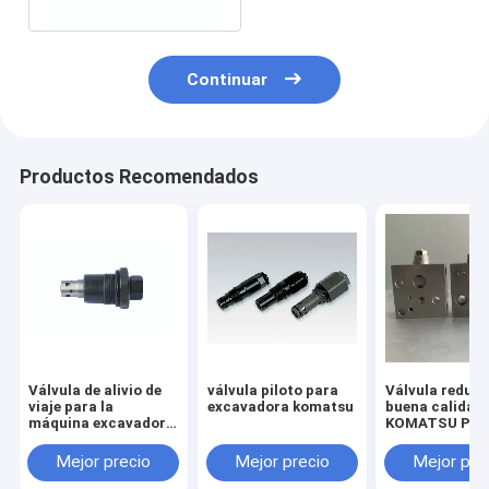
Continuar
Productos Recomendados
Válvula de alivio de
válvula piloto para
Válvula reduct
viaje para la
excavadora komatsu
buena calidad
máquina excavadora
KOMATSU PC2
HITACHI ZX55 ZAX55
7/8 703-40-70
Mejor precio
Mejor precio
Mejor pre