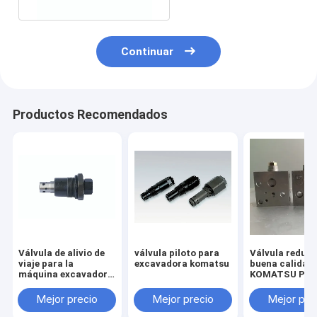
Continuar
Productos Recomendados
Válvula de alivio de
válvula piloto para
Válvula reduct
viaje para la
excavadora komatsu
buena calidad
máquina excavadora
KOMATSU PC2
HITACHI ZX55 ZAX55
7/8 703-40-70
Mejor precio
Mejor precio
Mejor pre