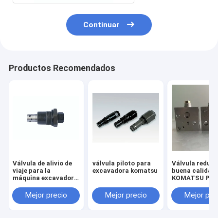
Continuar
Productos Recomendados
Válvula de alivio de
válvula piloto para
Válvula reduct
viaje para la
excavadora komatsu
buena calidad
máquina excavadora
KOMATSU PC2
HITACHI ZX55 ZAX55
7/8 703-40-70
Mejor precio
Mejor precio
Mejor pre