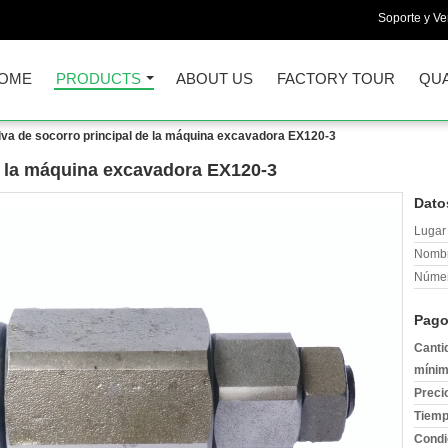
Soporte y Ve
OME
PRODUCTS
ABOUT US
FACTORY TOUR
QUA
lva de socorro principal de la máquina excavadora EX120-3
de la máquina excavadora EX120-3
Dato
Lugar 
Nombr
Númer
Pago
Canti
mínim
Preci
Tiemp
Condi