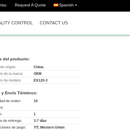
Request A Quote
Spanish
ntas :
LITY CONTROL
CONTACT US
s del producto:
de origen:
China.
e de la marca:
OEM
o de modelo:
EX120-3
 y Envío Términos:
dad de orden
10
a:
o:
1
o de entrega:
3-7 días
ciones de pago:
T/T, Western Union