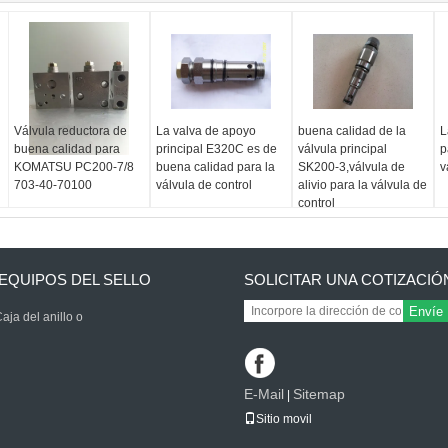
Válvula reductora de
La valva de apoyo
buena calidad de la
L
buena calidad para
principal E320C es de
válvula principal
p
KOMATSU PC200-7/8
buena calidad para la
SK200-3,válvula de
v
703-40-70100
válvula de control
alivio para la válvula de
control
EQUIPOS DEL SELLO
SOLICITAR UNA COTIZACIÓ
Envíe
aja del anillo o
E-Mail
Sitemap
|
Sitio movil