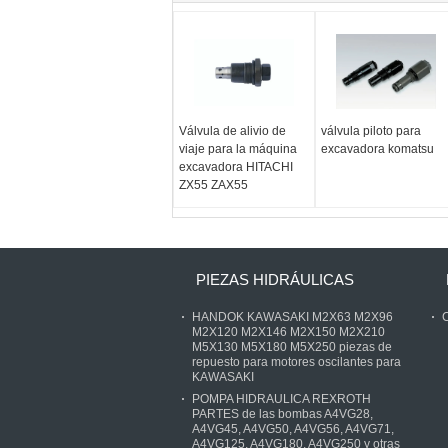
Válvula de alivio de
válvula piloto para
viaje para la máquina
excavadora komatsu
excavadora HITACHI
ZX55 ZAX55
PIEZAS HIDRÁULICAS
HANDOK KAWASAKI M2X63 M2X96
C
M2X120 M2X146 M2X150 M2X210
M5X130 M5X180 M5X250 piezas de
repuesto para motores oscilantes para
KAWASAKI
POMPA HIDRAULICA REXROTH
PARTES de las bombas A4VG28,
A4VG45, A4VG50, A4VG56, A4VG71,
A4VG125, A4VG180, A4VG250 y otras