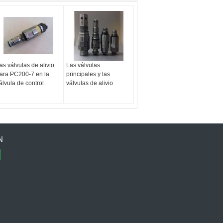
as válvulas de alivio
Las válvulas
ara PC200-7 en la
principales y las
álvula de control
válvulas de alivio
N