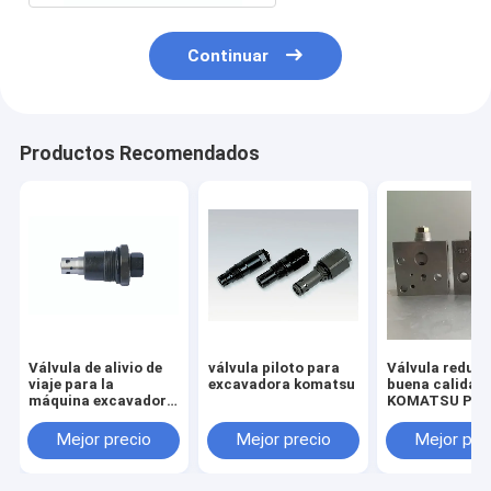
Continuar
Productos Recomendados
Válvula de alivio de
válvula piloto para
Válvula reduct
viaje para la
excavadora komatsu
buena calidad
máquina excavadora
KOMATSU PC2
HITACHI ZX55 ZAX55
7/8 703-40-70
Mejor precio
Mejor precio
Mejor pre