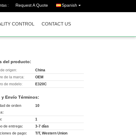
Request A Quote
Spanish
ntas :
LITY CONTROL
CONTACT US
s del producto:
de origen:
China
e de la marca:
OEM
o de modelo:
E320C
 y Envío Términos:
dad de orden
10
a:
o:
1
o de entrega:
3-7 días
ciones de pago:
T/T, Western Union