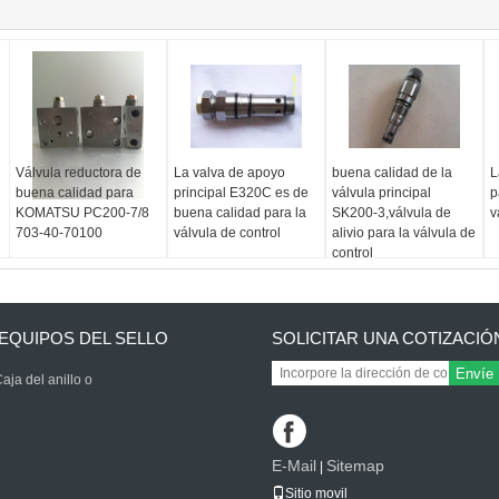
Válvula reductora de
La valva de apoyo
buena calidad de la
L
buena calidad para
principal E320C es de
válvula principal
p
KOMATSU PC200-7/8
buena calidad para la
SK200-3,válvula de
v
703-40-70100
válvula de control
alivio para la válvula de
control
EQUIPOS DEL SELLO
SOLICITAR UNA COTIZACIÓ
Envíe
aja del anillo o
E-Mail
Sitemap
|
Sitio movil