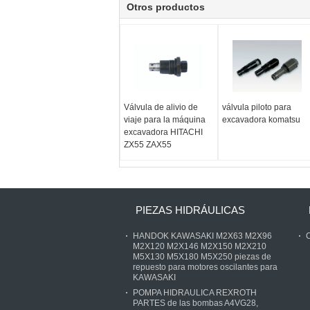
Otros productos
Válvula de alivio de
válvula piloto para
viaje para la máquina
excavadora komatsu
excavadora HITACHI
ZX55 ZAX55
PIEZAS HIDRÁULICAS
HANDOK KAWASAKI M2X63 M2X96
C
M2X120 M2X146 M2X150 M2X210
M5X130 M5X180 M5X250 piezas de
repuesto para motores oscilantes para
KAWASAKI
POMPA HIDRAULICA REXROTH
PARTES de las bombas A4VG28,