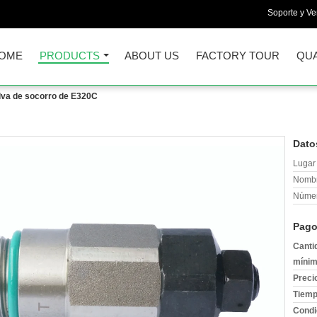
Soporte y Ve
OME
PRODUCTS
ABOUT US
FACTORY TOUR
QUA
lva de socorro de E320C
Dato
Lugar 
Nombr
Númer
Pago
Canti
mínim
Preci
Tiemp
Condi