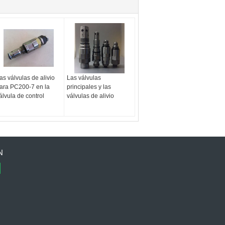
as válvulas de alivio
Las válvulas
ara PC200-7 en la
principales y las
álvula de control
válvulas de alivio
N