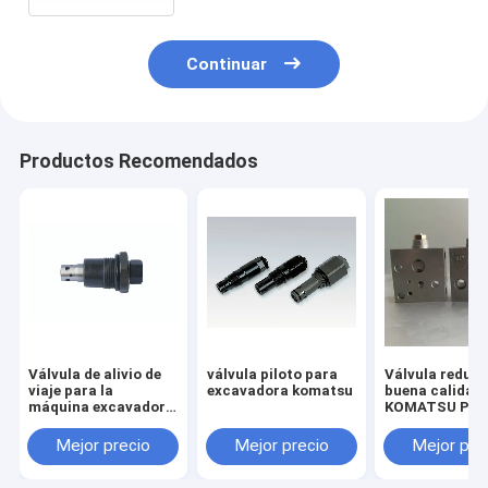
emitidas por el vehículo.
Continuar
Productos Recomendados
Válvula de alivio de
válvula piloto para
Válvula reduct
viaje para la
excavadora komatsu
buena calidad
máquina excavadora
KOMATSU PC2
HITACHI ZX55 ZAX55
7/8 703-40-70
Mejor precio
Mejor precio
Mejor pre