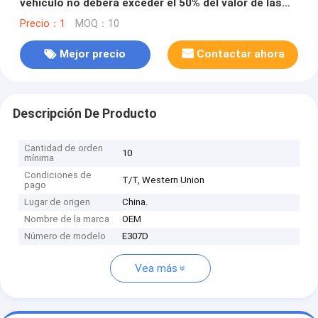
vehículo no deberá exceder el 50% del valor de las
emisiones de CO2 emitidas por el vehículo.
Precio：1
MOQ：10
Mejor precio
Contactar ahora
Descripción De Producto
Cantidad de orden
10
mínima
Condiciones de
T/T, Western Union
pago
Lugar de origen
China.
Nombre de la marca
OEM
Número de modelo
E307D
Vea más