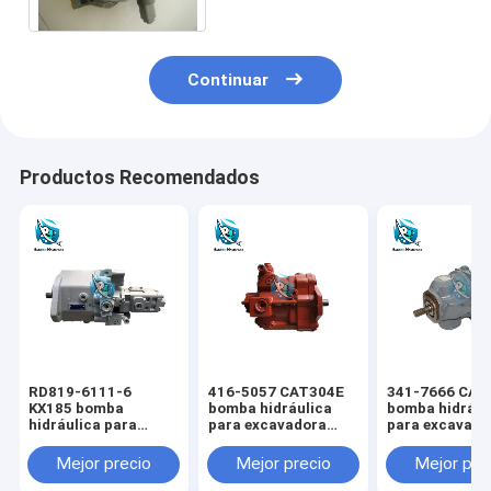
Continuar
Productos Recomendados
RD819-6111-6
416-5057 CAT304E
341-7666 CAT
KX185 bomba
bomba hidráulica
bomba hidrául
hidráulica para
para excavadora
para excavado
excavadora KUBOTA
CAT
CAT
Mejor precio
Mejor precio
Mejor pre