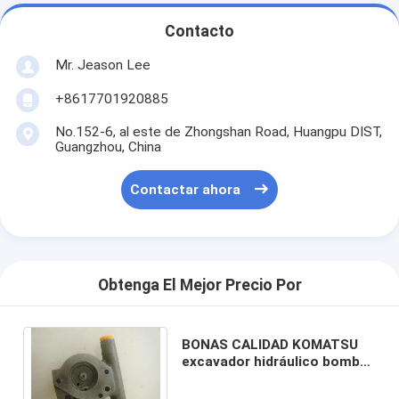
Contacto
Mr. Jeason Lee
+8617701920885
No.152-6, al este de Zhongshan Road, Huangpu DIST,
Guangzhou, China
Contactar ahora
Obtenga El Mejor Precio Por
BONAS CALIDAD KOMATSU
excavador hidráulico bomba
piloto de engranajes bomba
para PC300-6