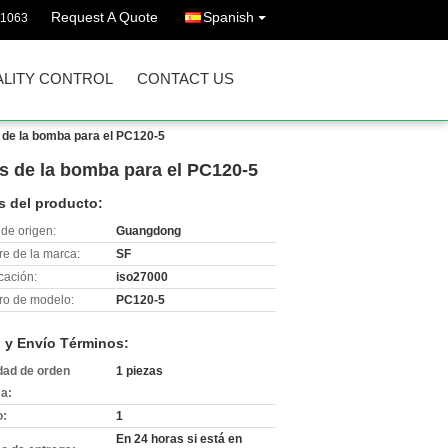
Request A Quote
Spanish
11063
LITY CONTROL
CONTACT US
 la bomba para el PC120-5
e la bomba para el PC120-5
s del producto:
de origen:
Guangdong
e de la marca:
SF
icación:
iso27000
o de modelo:
PC120-5
 y Envío Términos:
dad de orden
1 piezas
a:
o:
1
En 24 horas si está en