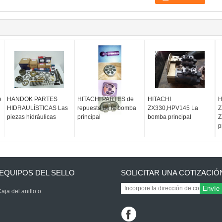
e
HANDOK PARTES
HITACHI PARTES de
HITACHI
H
HIDRAULÍSTICAS Las
repuesto de la bomba
ZX330,HPV145 La
Z
piezas hidráulicas
principal
bomba principal
Z
p
EQUIPOS DEL SELLO
SOLICITAR UNA COTIZACIÓ
Envíe
aja del anillo o