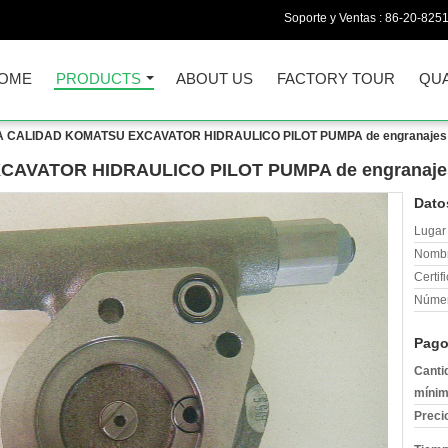
Soporte y Ventas :
86-20-825
OME
PRODUCTS
ABOUT US
FACTORY TOUR
QUA
 CALIDAD KOMATSU EXCAVATOR HIDRAULICO PILOT PUMPA de engranajes de
VATOR HIDRAULICO PILOT PUMPA de engranajes d
Dato
Lugar 
Nombr
Certif
Númer
Pago
Canti
mínim
Preci