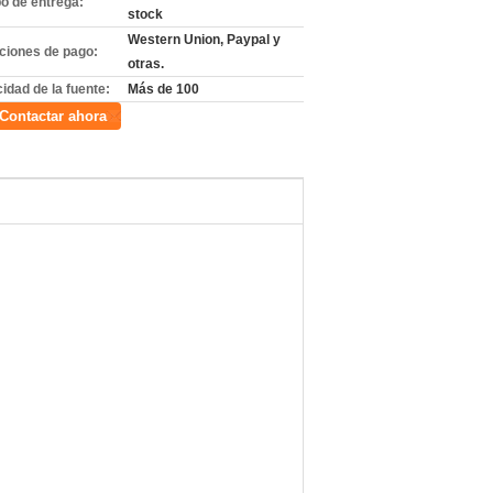
o de entrega:
stock
Western Union, Paypal y
ciones de pago:
otras.
idad de la fuente:
Más de 100
Contactar ahora