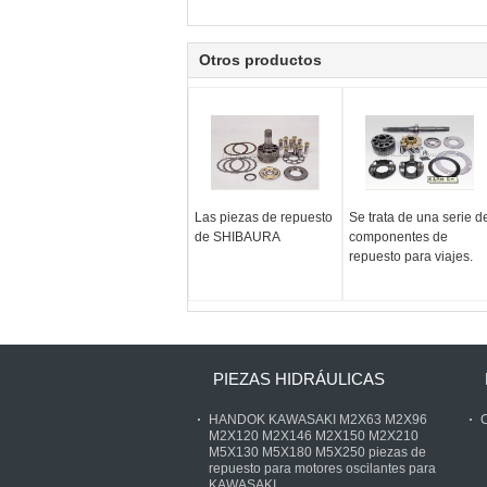
Otros productos
Las piezas de repuesto
Se trata de una serie d
de SHIBAURA
componentes de
repuesto para viajes.
PIEZAS HIDRÁULICAS
HANDOK KAWASAKI M2X63 M2X96
C
M2X120 M2X146 M2X150 M2X210
M5X130 M5X180 M5X250 piezas de
repuesto para motores oscilantes para
KAWASAKI