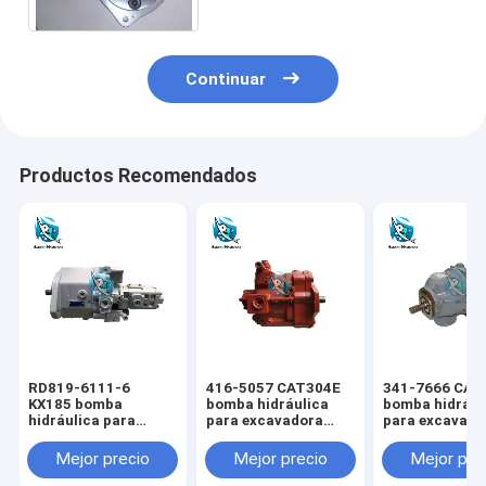
Continuar
Productos Recomendados
RD819-6111-6
416-5057 CAT304E
341-7666 CAT
KX185 bomba
bomba hidráulica
bomba hidrául
hidráulica para
para excavadora
para excavado
excavadora KUBOTA
CAT
CAT
Mejor precio
Mejor precio
Mejor pre