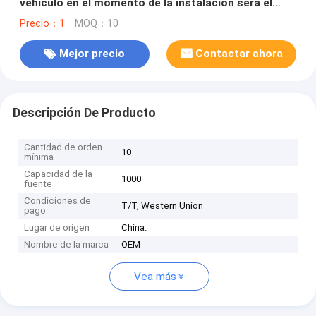
vehículo en el momento de la instalación será el
valor de las emisiones de CO2 emitidas por el
Precio：1
MOQ：10
vehículo en el momento de la instalación.
Mejor precio
Contactar ahora
Descripción De Producto
Cantidad de orden
10
mínima
Capacidad de la
1000
fuente
Condiciones de
T/T, Western Union
pago
Lugar de origen
China.
Nombre de la marca
OEM
Vea más