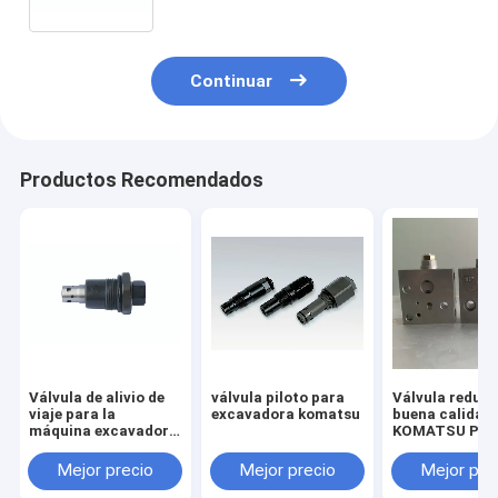
emitidas por el vehículo en el
momento de la instalación.
Continuar
Productos Recomendados
Válvula de alivio de
válvula piloto para
Válvula reduct
viaje para la
excavadora komatsu
buena calidad
máquina excavadora
KOMATSU PC2
HITACHI ZX55 ZAX55
7/8 703-40-70
Mejor precio
Mejor precio
Mejor pre