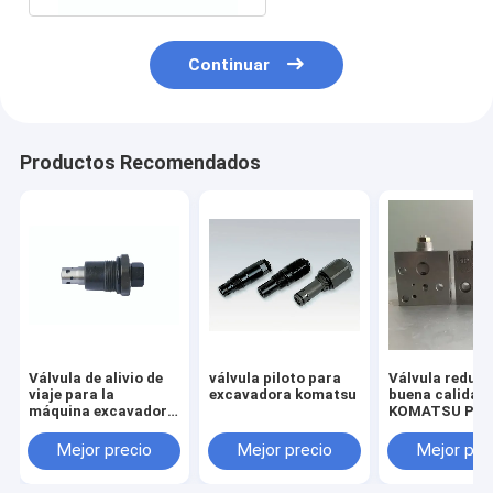
Continuar
Productos Recomendados
Válvula de alivio de
válvula piloto para
Válvula reduct
viaje para la
excavadora komatsu
buena calidad
máquina excavadora
KOMATSU PC2
HITACHI ZX55 ZAX55
7/8 703-40-70
Mejor precio
Mejor precio
Mejor pre