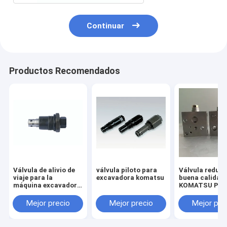
Continuar
Productos Recomendados
Válvula de alivio de
válvula piloto para
Válvula reduct
viaje para la
excavadora komatsu
buena calidad
máquina excavadora
KOMATSU PC2
HITACHI ZX55 ZAX55
7/8 703-40-70
Mejor precio
Mejor precio
Mejor pre