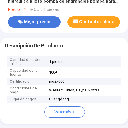
hidráulica piloto bomba de engranajes bomba para
E307 EX60 E70
Precio：1
MOQ：1 piezas
Mejor precio
Contactar ahora
Descripción De Producto
Cantidad de orden
1 piezas
mínima
Capacidad de la
100+
fuente
Certificación
iso27000
Condiciones de
Western Union, Paypal y otras.
pago
Lugar de origen
Guangdong
Vea más