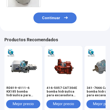
Continuar
Productos Recomendados
RD819-6111-6
416-5057 CAT304E
341-7666 CAT
KX185 bomba
bomba hidráulica
bomba hidrául
hidráulica para
para excavadora
para excavado
excavadora KUBOTA
CAT
CAT
Mejor precio
Mejor precio
Mejor pre