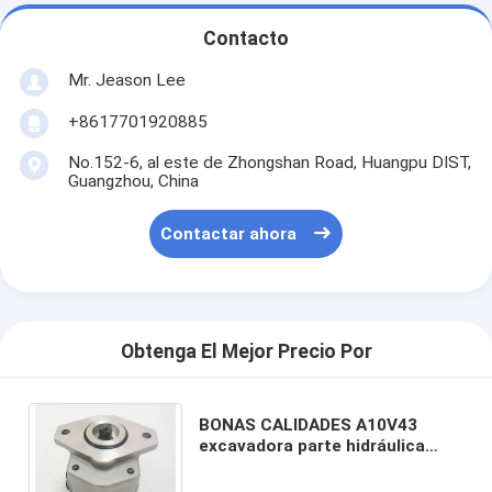
Contacto
Mr. Jeason Lee
+8617701920885
No.152-6, al este de Zhongshan Road, Huangpu DIST,
Guangzhou, China
Contactar ahora
Obtenga El Mejor Precio Por
BONAS CALIDADES A10V43
excavadora parte hidráulica
piloto bomba de engranajes
bomba para E307 EX60 E70