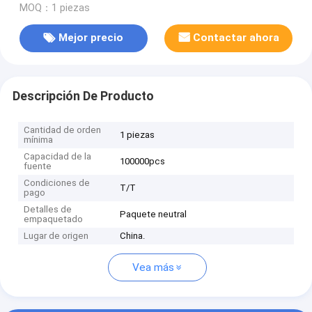
MOQ：1 piezas
Mejor precio
Contactar ahora
Descripción De Producto
Cantidad de orden
1 piezas
mínima
Capacidad de la
100000pcs
fuente
Condiciones de
T/T
pago
Detalles de
Paquete neutral
empaquetado
Lugar de origen
China.
Vea más