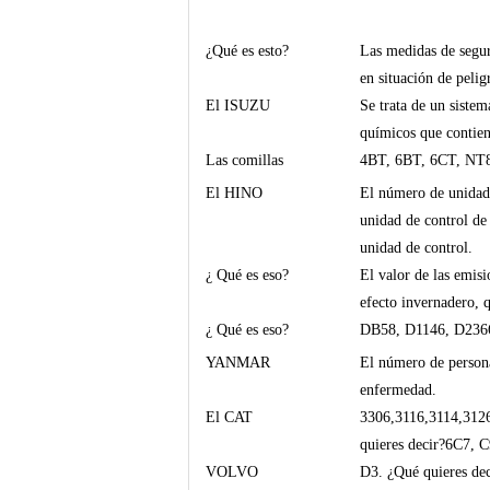
¿Qué es esto?
Las medidas de segur
en situación de pelig
El ISUZU
Se trata de un sistem
químicos que contien
Las comillas
4BT, 6BT, 6CT, NT
El HINO
El número de unidade
unidad de control de 
unidad de control.
¿ Qué es eso?
El valor de las emisi
efecto invernadero, q
¿ Qué es eso?
DB58, D1146, D2366
YANMAR
El número de persona
enfermedad.
El CAT
3306,3116,3114,3126
quieres decir?6C7, C
VOLVO
D3. ¿Qué quieres dec