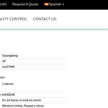
Request A Quote
Spanish
11063
LITY CONTROL
CONTACT US
Guangdong
SF
iso27000
os:
1 piezas
o:
HANDOK
En 24 horas si está en stock
Western Union, Paypal y otras.