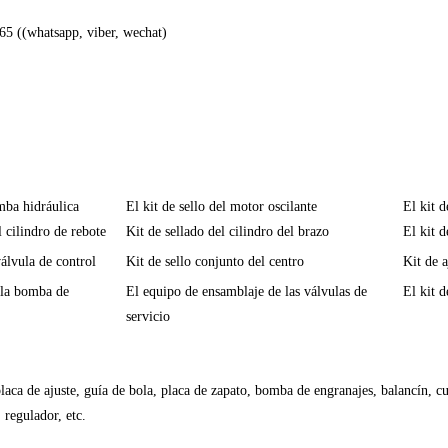
5 ((whatsapp, viber, wechat)
mba hidráulica
El kit de sello del motor oscilante
El kit d
l cilindro de rebote
Kit de sellado del cilindro del brazo
El kit d
válvula de control
Kit de sello conjunto del centro
Kit de a
 la bomba de
El equipo de ensamblaje de las válvulas de
El kit d
servicio
laca de ajuste, guía de bola, placa de zapato, bomba de engranajes, balancín, cun
, regulador, etc.