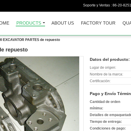
Soporte y Ventas :
86-20-825
OME
PRODUCTS
ABOUT US
FACTORY TOUR
QUA
I EXCAVATOR PARTES de repuesto
e repuesto
Datos del producto:
Lugar de origen:
Nombre de la marca:
Certificación:
Pago y Envío Términ
Cantidad de orden
mínima:
Detalles de empaquetad
Tiempo de entrega:
Condiciones de pago: