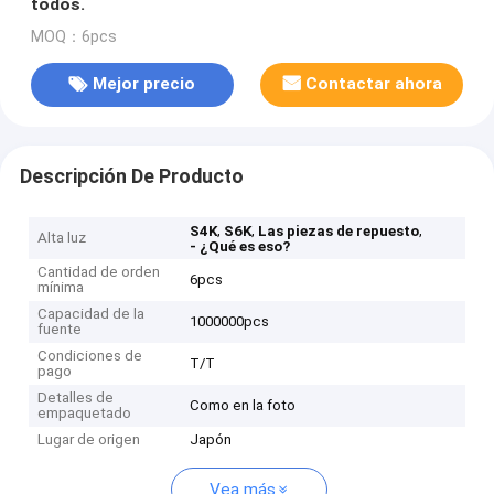
todos.
MOQ：6pcs
Mejor precio
Contactar ahora
Descripción De Producto
,
,
,
S4K
S6K
Las piezas de repuesto
Alta luz
- ¿Qué es eso?
Cantidad de orden
6pcs
mínima
Capacidad de la
1000000pcs
fuente
Condiciones de
T/T
pago
Detalles de
Como en la foto
empaquetado
Lugar de origen
Japón
Vea más