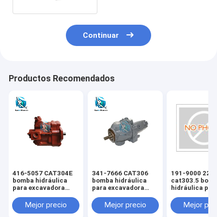
Continuar
Productos Recomendados
416-5057 CAT304E
341-7666 CAT306
191-9000 229
bomba hidráulica
bomba hidráulica
cat303.5 bom
para excavadora
para excavadora
hidráulica par
CAT
CAT
excavadora C
Mejor precio
Mejor precio
Mejor pre