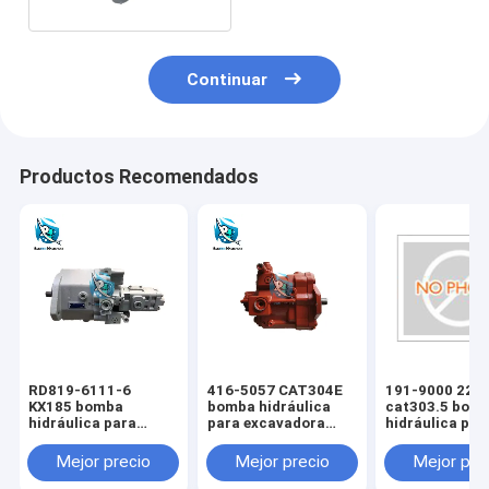
Continuar
Productos Recomendados
RD819-6111-6
416-5057 CAT304E
191-9000 229
KX185 bomba
bomba hidráulica
cat303.5 bom
hidráulica para
para excavadora
hidráulica par
excavadora KUBOTA
CAT
excavadora C
Mejor precio
Mejor precio
Mejor pre