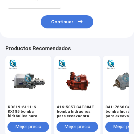
Continuar
Productos Recomendados
RD819-6111-6
416-5057 CAT304E
341-7666 CAT
KX185 bomba
bomba hidráulica
bomba hidrául
hidráulica para
para excavadora
para excavado
excavadora KUBOTA
CAT
CAT
Mejor precio
Mejor precio
Mejor pre