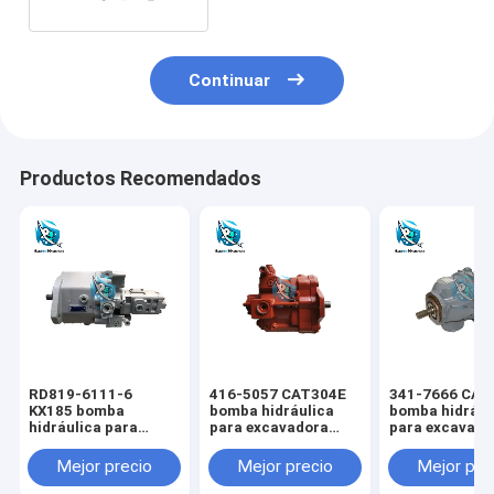
Continuar
Productos Recomendados
RD819-6111-6
416-5057 CAT304E
341-7666 CAT
KX185 bomba
bomba hidráulica
bomba hidrául
hidráulica para
para excavadora
para excavado
excavadora KUBOTA
CAT
CAT
Mejor precio
Mejor precio
Mejor pre