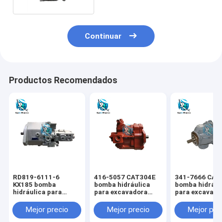
Continuar
Productos Recomendados
RD819-6111-6
416-5057 CAT304E
341-7666 CAT
KX185 bomba
bomba hidráulica
bomba hidrául
hidráulica para
para excavadora
para excavado
excavadora KUBOTA
CAT
CAT
Mejor precio
Mejor precio
Mejor pre