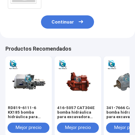
Continuar
Productos Recomendados
RD819-6111-6
416-5057 CAT304E
341-7666 CAT
KX185 bomba
bomba hidráulica
bomba hidrául
hidráulica para
para excavadora
para excavado
excavadora KUBOTA
CAT
CAT
Mejor precio
Mejor precio
Mejor pre