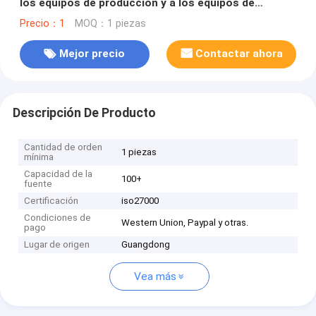
los equipos de producción y a los equipos de
producción.
Precio：1
MOQ：1 piezas
Mejor precio
Contactar ahora
Descripción De Producto
Cantidad de orden
1 piezas
mínima
Capacidad de la
100+
fuente
Certificación
iso27000
Condiciones de
Western Union, Paypal y otras.
pago
Lugar de origen
Guangdong
Vea más