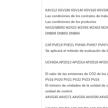
K4V112 K5V180 K5V140 K5V160 K5V20
Las condiciones de los contratos de traba
Las condiciones de los productos
NX15/SB050 M2X22 M2X55 M2X63 M2
DNB08 DNB50 DNB60
CAT:PVE19 PVE21 PVH45 PVH57 PVH7
Se aplicará el método de evaluación de l
UCHIDA:AP2D12 AP2D14 AP2D18 AP2D
El valor de las emisiones de CO2 de los c
PV16 PV20 PV21 PV22 PV23 PV24
El número de unidades de la unidad de con
unidad de control.
A4VG45 A4VG71 A4VG56 A4VG90 A4V