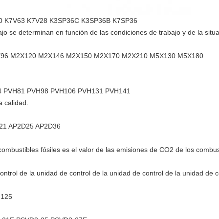
0 K7V63 K7V28 K3SP36C K3SP36B K7SP36
jo se determinan en función de las condiciones de trabajo y de la situa
X96 M2X120 M2X146 M2X150 M2X170 M2X210 M5X130 M5X180
4 PVH81 PVH98 PVH106 PVH131 PVH141
a calidad.
21 AP2D25 AP2D36
ombustibles fósiles es el valor de las emisiones de CO2 de los combusti
trol de la unidad de control de la unidad de control de la unidad de co
G125