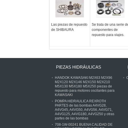
Las piezas de repuesto
Se trata de una serie d
de SHIBAURA
componentes de
repuesto para viajes.
PIEZAS HIDRÁULICAS
HANDOK KAWASAKI M2X63 M2X96
C
M2X120 M2X146 M2X150 M2X210
M5X130 M5X180 M5X250 piezas de
repuesto para motores oscilantes para
KAWASAKI
POMPA HIDRAULICA REXROTH
PARTES de las bombas A4VG28,
A4VG45, A4VG50, A4VG56, A4VG71,
A4VG125, A4VG180, A4VG250 y otras
partes de las bombas
708-1W-00241 BUENA CALIDAD DE