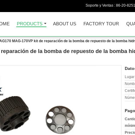
Soporte y Ventas :
86-20-825
OME
PRODUCTS
ABOUT US
FACTORY TOUR
QUA
G170 MAG-170VP kit de reparación de la bomba de repuesto de la bomba hidr
eparación de la bomba de repuesto de la bomba hid
Dato
Lugar 
Nombr
Certif
Númer
Pago
Canti
mínim
Preci