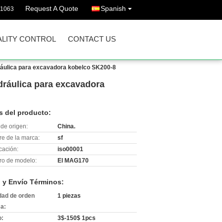
Request A Quote
Spanish
11063
LITY CONTROL
CONTACT US
áulica para excavadora kobelco SK200-8
ráulica para excavadora
s del producto:
de origen:
China.
e de la marca:
sf
icación:
iso00001
o de modelo:
El MAG170
 y Envío Términos:
dad de orden
1 piezas
a:
o:
3$-150$ 1pcs