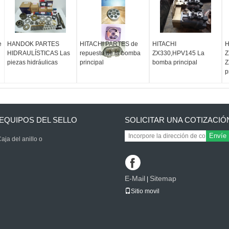
e
HANDOK PARTES
HITACHI PARTES de
HITACHI
H
HIDRAULÍSTICAS Las
repuesto de la bomba
ZX330,HPV145 La
Z
piezas hidráulicas
principal
bomba principal
Z
p
EQUIPOS DEL SELLO
SOLICITAR UNA COTIZACIÓ
Envíe
aja del anillo o
E-Mail
Sitemap
|
Sitio movil