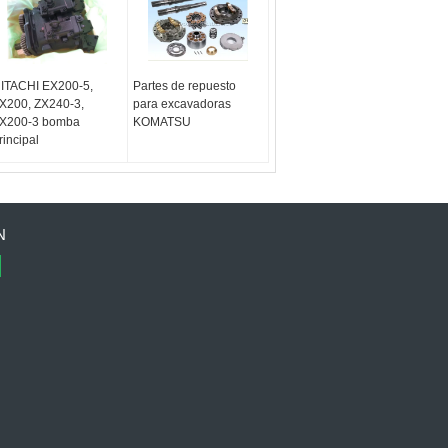
ITACHI EX200-5,
Partes de repuesto
X200, ZX240-3,
para excavadoras
X200-3 bomba
KOMATSU
rincipal
N