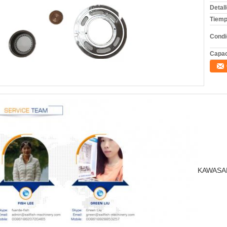
Detal
Tiemp
Condi
Capac
KAWASAK