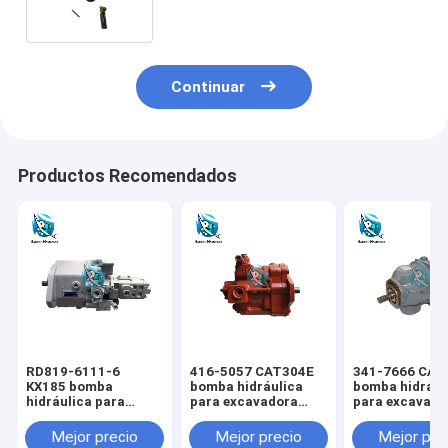
excavadora cx35
Continuar
Productos Recomendados
RD819-6111-6
416-5057 CAT304E
341-7666 CAT
KX185 bomba
bomba hidráulica
bomba hidrául
hidráulica para
para excavadora
para excavado
excavadora KUBOTA
CAT
CAT
Mejor precio
Mejor precio
Mejor pre