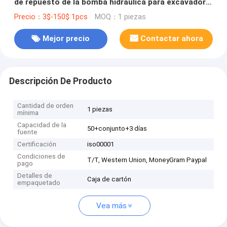
de repuesto de la bomba hidráulica para excavadora
cx35
Precio：3$-150$ 1pcs
MOQ：1 piezas
Mejor precio
Contactar ahora
Descripción De Producto
Cantidad de orden
1 piezas
mínima
Capacidad de la
50+conjunto+3 días
fuente
Certificación
iso00001
Condiciones de
T/T, Western Union, MoneyGram Paypal
pago
Detalles de
Caja de cartón
empaquetado
Vea más