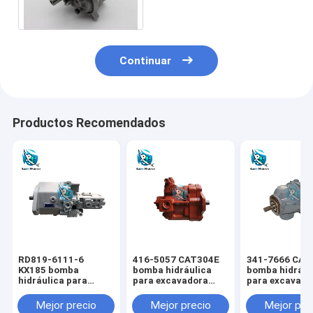
D355 D65 SD32
Continuar
Productos Recomendados
RD819-6111-6
416-5057 CAT304E
341-7666 CAT
KX185 bomba
bomba hidráulica
bomba hidrául
hidráulica para
para excavadora
para excavado
excavadora KUBOTA
CAT
CAT
Mejor precio
Mejor precio
Mejor pre