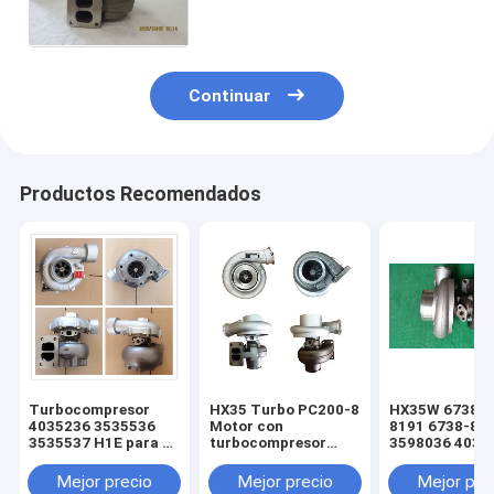
gases de efecto invernadero.
Continuar
Productos Recomendados
Turbocompresor
HX35 Turbo PC200-8
HX35W 6738-8
4035236 3535536
Motor con
8191 6738-81
3535537 H1E para el
turbocompresor
3598036 4035
Hyundai R290
SAA6D107E-1 Turbo
S6D102E PC20
Excavadora para la
para el 6754-82-
turbo
Mejor precio
Mejor precio
Mejor pre
venta
8010